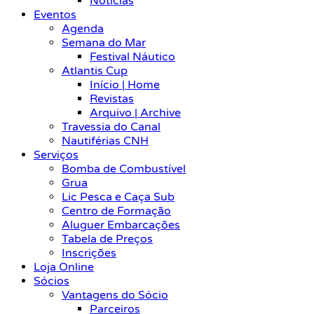
Notícias
Eventos
Agenda
Semana do Mar
Festival Náutico
Atlantis Cup
Início | Home
Revistas
Arquivo | Archive
Travessia do Canal
Nautiférias CNH
Serviços
Bomba de Combustível
Grua
Lic Pesca e Caça Sub
Centro de Formação
Aluguer Embarcações
Tabela de Preços
Inscrições
Loja Online
Sócios
Vantagens do Sócio
Parceiros