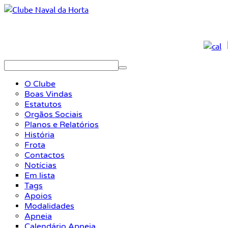
O Clube
Boas Vindas
Estatutos
Orgãos Sociais
Planos e Relatórios
História
Frota
Contactos
Notícias
Em lista
Tags
Apoios
Modalidades
Apneia
Calendário Apneia