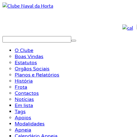
O Clube
Boas Vindas
Estatutos
Orgãos Sociais
Planos e Relatórios
História
Frota
Contactos
Notícias
Em lista
Tags
Apoios
Modalidades
Apneia
Calendário Apneia