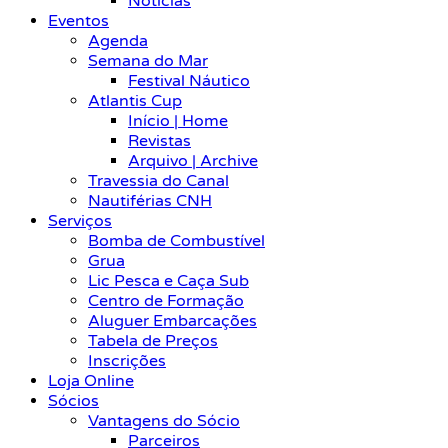
Notícias
Eventos
Agenda
Semana do Mar
Festival Náutico
Atlantis Cup
Início | Home
Revistas
Arquivo | Archive
Travessia do Canal
Nautiférias CNH
Serviços
Bomba de Combustível
Grua
Lic Pesca e Caça Sub
Centro de Formação
Aluguer Embarcações
Tabela de Preços
Inscrições
Loja Online
Sócios
Vantagens do Sócio
Parceiros