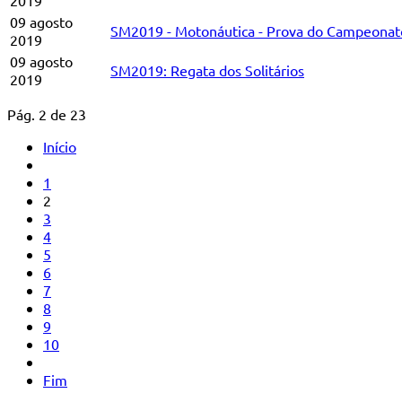
2019
09 agosto
SM2019 - Motonáutica - Prova do Campeonato Re
2019
09 agosto
SM2019: Regata dos Solitários
2019
Pág. 2 de 23
Início
1
2
3
4
5
6
7
8
9
10
Fim