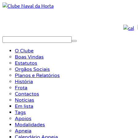
O Clube
Boas Vindas
Estatutos
Orgãos Sociais
Planos e Relatórios
História
Frota
Contactos
Notícias
Em lista
Tags
Apoios
Modalidades
Apneia
Calendário Apneia