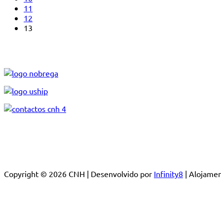
11
12
13
Copyright © 2026 CNH | Desenvolvido por
Infinity8
| Alojam