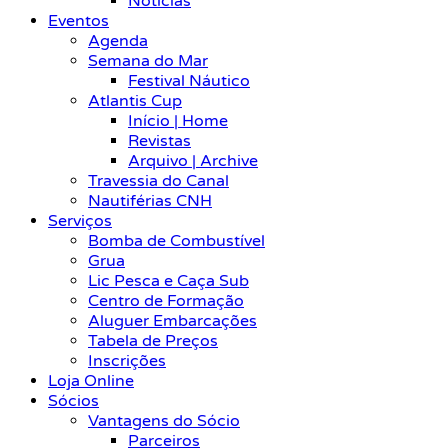
Notícias
Eventos
Agenda
Semana do Mar
Festival Náutico
Atlantis Cup
Início | Home
Revistas
Arquivo | Archive
Travessia do Canal
Nautiférias CNH
Serviços
Bomba de Combustível
Grua
Lic Pesca e Caça Sub
Centro de Formação
Aluguer Embarcações
Tabela de Preços
Inscrições
Loja Online
Sócios
Vantagens do Sócio
Parceiros