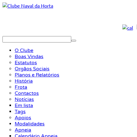
O Clube
Boas Vindas
Estatutos
Orgãos Sociais
Planos e Relatórios
História
Frota
Contactos
Notícias
Em lista
Tags
Apoios
Modalidades
Apneia
Calendário Apneia