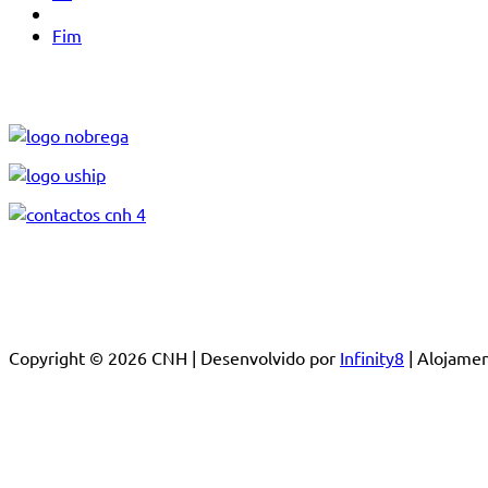
Fim
Copyright © 2026 CNH | Desenvolvido por
Infinity8
| Alojam