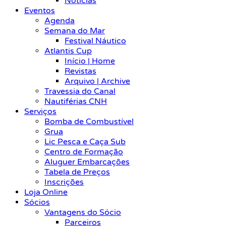
Notícias
Eventos
Agenda
Semana do Mar
Festival Náutico
Atlantis Cup
Início | Home
Revistas
Arquivo | Archive
Travessia do Canal
Nautiférias CNH
Serviços
Bomba de Combustível
Grua
Lic Pesca e Caça Sub
Centro de Formação
Aluguer Embarcações
Tabela de Preços
Inscrições
Loja Online
Sócios
Vantagens do Sócio
Parceiros