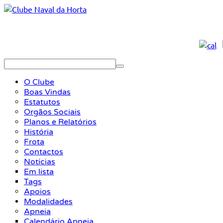
O Clube
Boas Vindas
Estatutos
Orgãos Sociais
Planos e Relatórios
História
Frota
Contactos
Notícias
Em lista
Tags
Apoios
Modalidades
Apneia
Calendário Apneia