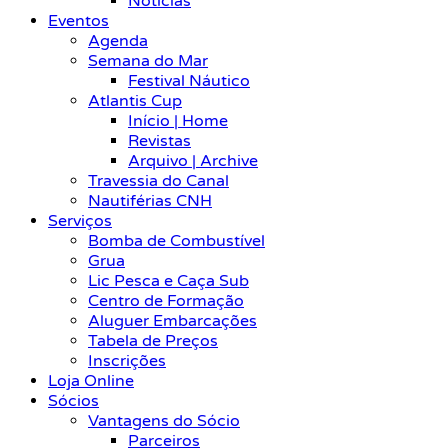
Notícias
Eventos
Agenda
Semana do Mar
Festival Náutico
Atlantis Cup
Início | Home
Revistas
Arquivo | Archive
Travessia do Canal
Nautiférias CNH
Serviços
Bomba de Combustível
Grua
Lic Pesca e Caça Sub
Centro de Formação
Aluguer Embarcações
Tabela de Preços
Inscrições
Loja Online
Sócios
Vantagens do Sócio
Parceiros