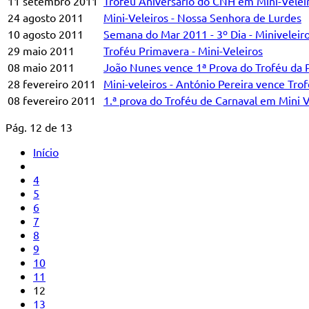
11 setembro 2011
Troféu Aniversário do CNH em Mini-Velei
24 agosto 2011
Mini-Veleiros - Nossa Senhora de Lurdes
10 agosto 2011
Semana do Mar 2011 - 3º Dia - Miniveleir
29 maio 2011
Troféu Primavera - Mini-Veleiros
08 maio 2011
João Nunes vence 1ª Prova do Troféu da 
28 fevereiro 2011
Mini-veleiros - António Pereira vence Tro
08 fevereiro 2011
1.ª prova do Troféu de Carnaval em Mini V
Pág. 12 de 13
Início
4
5
6
7
8
9
10
11
12
13