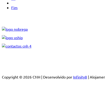
Fim
Copyright © 2026 CNH | Desenvolvido por
Infinity8
| Alojam