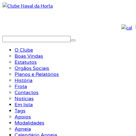
O Clube
Boas Vindas
Estatutos
Orgãos Sociais
Planos e Relatórios
História
Frota
Contactos
Notícias
Em lista
Tags
Apoios
Modalidades
Apneia
Calendário Apneia