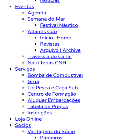
Notícias
Eventos
Agenda
Semana do Mar
Festival Náutico
Atlantis Cup
Início | Home
Revistas
Arquivo | Archive
Travessia do Canal
Nautiférias CNH
Serviços
Bomba de Combustível
Grua
Lic Pesca e Caça Sub
Centro de Formação
Aluguer Embarcações
Tabela de Preços
Inscrições
Loja Online
Sócios
Vantagens do Sócio
Parceiros