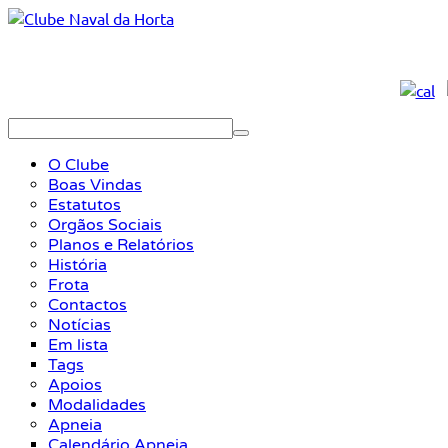
O Clube
Boas Vindas
Estatutos
Orgãos Sociais
Planos e Relatórios
História
Frota
Contactos
Notícias
Em lista
Tags
Apoios
Modalidades
Apneia
Calendário Apneia