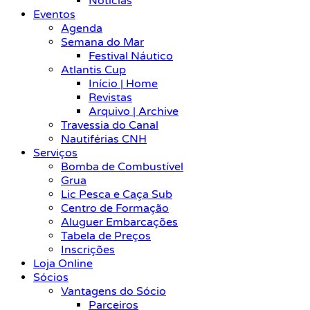
Notícias
Eventos
Agenda
Semana do Mar
Festival Náutico
Atlantis Cup
Início | Home
Revistas
Arquivo | Archive
Travessia do Canal
Nautiférias CNH
Serviços
Bomba de Combustível
Grua
Lic Pesca e Caça Sub
Centro de Formação
Aluguer Embarcações
Tabela de Preços
Inscrições
Loja Online
Sócios
Vantagens do Sócio
Parceiros