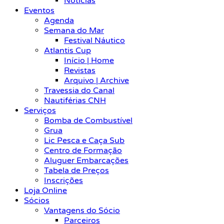
Notícias
Eventos
Agenda
Semana do Mar
Festival Náutico
Atlantis Cup
Início | Home
Revistas
Arquivo | Archive
Travessia do Canal
Nautiférias CNH
Serviços
Bomba de Combustível
Grua
Lic Pesca e Caça Sub
Centro de Formação
Aluguer Embarcações
Tabela de Preços
Inscrições
Loja Online
Sócios
Vantagens do Sócio
Parceiros