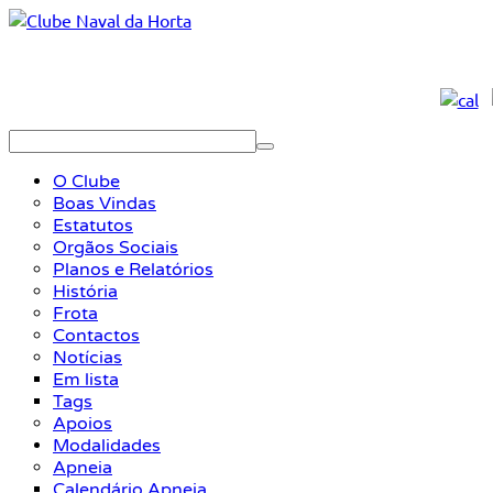
O Clube
Boas Vindas
Estatutos
Orgãos Sociais
Planos e Relatórios
História
Frota
Contactos
Notícias
Em lista
Tags
Apoios
Modalidades
Apneia
Calendário Apneia