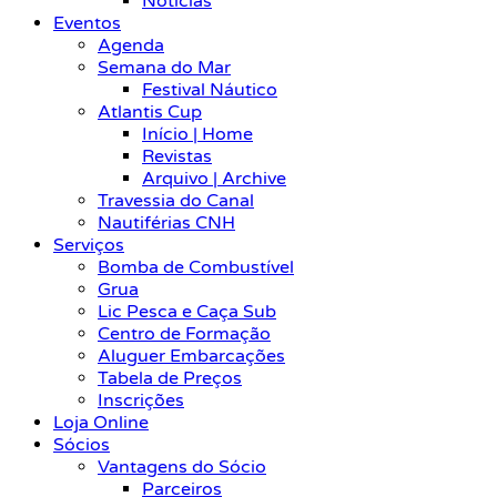
Notícias
Eventos
Agenda
Semana do Mar
Festival Náutico
Atlantis Cup
Início | Home
Revistas
Arquivo | Archive
Travessia do Canal
Nautiférias CNH
Serviços
Bomba de Combustível
Grua
Lic Pesca e Caça Sub
Centro de Formação
Aluguer Embarcações
Tabela de Preços
Inscrições
Loja Online
Sócios
Vantagens do Sócio
Parceiros