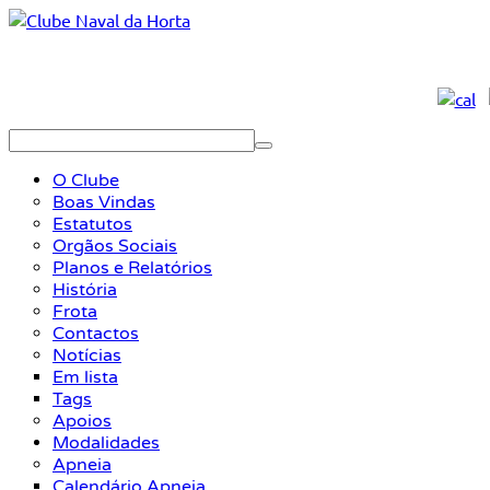
O Clube
Boas Vindas
Estatutos
Orgãos Sociais
Planos e Relatórios
História
Frota
Contactos
Notícias
Em lista
Tags
Apoios
Modalidades
Apneia
Calendário Apneia