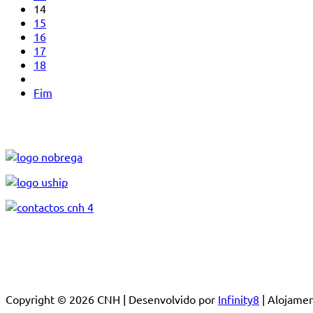
14
15
16
17
18
Fim
Copyright © 2026 CNH | Desenvolvido por
Infinity8
| Alojam