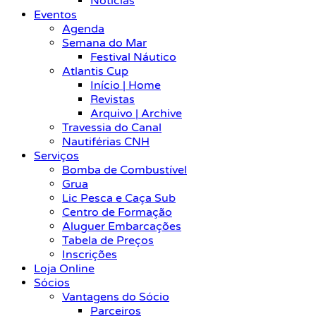
Notícias
Eventos
Agenda
Semana do Mar
Festival Náutico
Atlantis Cup
Início | Home
Revistas
Arquivo | Archive
Travessia do Canal
Nautiférias CNH
Serviços
Bomba de Combustível
Grua
Lic Pesca e Caça Sub
Centro de Formação
Aluguer Embarcações
Tabela de Preços
Inscrições
Loja Online
Sócios
Vantagens do Sócio
Parceiros