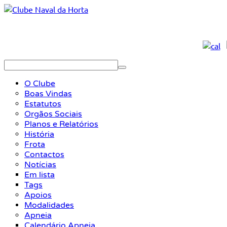
O Clube
Boas Vindas
Estatutos
Orgãos Sociais
Planos e Relatórios
História
Frota
Contactos
Notícias
Em lista
Tags
Apoios
Modalidades
Apneia
Calendário Apneia