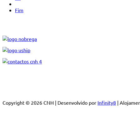
Fim
Copyright © 2026 CNH | Desenvolvido por
Infinity8
| Alojam