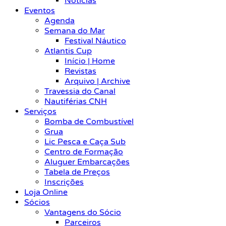
Notícias
Eventos
Agenda
Semana do Mar
Festival Náutico
Atlantis Cup
Início | Home
Revistas
Arquivo | Archive
Travessia do Canal
Nautiférias CNH
Serviços
Bomba de Combustível
Grua
Lic Pesca e Caça Sub
Centro de Formação
Aluguer Embarcações
Tabela de Preços
Inscrições
Loja Online
Sócios
Vantagens do Sócio
Parceiros