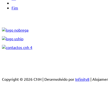
Fim
Copyright © 2026 CNH | Desenvolvido por
Infinity8
| Alojam