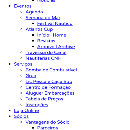
Notícias
Eventos
Agenda
Semana do Mar
Festival Náutico
Atlantis Cup
Início | Home
Revistas
Arquivo | Archive
Travessia do Canal
Nautiférias CNH
Serviços
Bomba de Combustível
Grua
Lic Pesca e Caça Sub
Centro de Formação
Aluguer Embarcações
Tabela de Preços
Inscrições
Loja Online
Sócios
Vantagens do Sócio
Parceiros