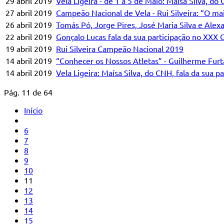
29 abril 2019
Vela Ligeira - de 1 a 5 de Maio: Maísa Silva, d
27 abril 2019
Campeão Nacional de Vela - Rui Silveira: “O mais
26 abril 2019
Tomás Pó, Jorge Pires, José Maria Silva e Al
22 abril 2019
Gonçalo Lucas fala da sua participação no XXX 
19 abril 2019
Rui Silveira Campeão Nacional 2019
14 abril 2019
“Conhecer os Nossos Atletas” - Guilherme Fur
14 abril 2019
Vela Ligeira: Maísa Silva, do CNH, fala da sua p
Pág. 11 de 64
Início
6
7
8
9
10
11
12
13
14
15