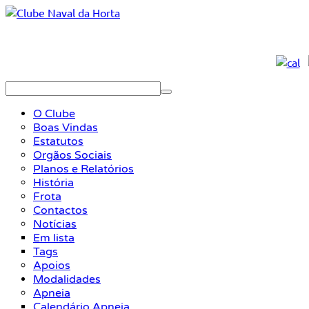
O Clube
Boas Vindas
Estatutos
Orgãos Sociais
Planos e Relatórios
História
Frota
Contactos
Notícias
Em lista
Tags
Apoios
Modalidades
Apneia
Calendário Apneia