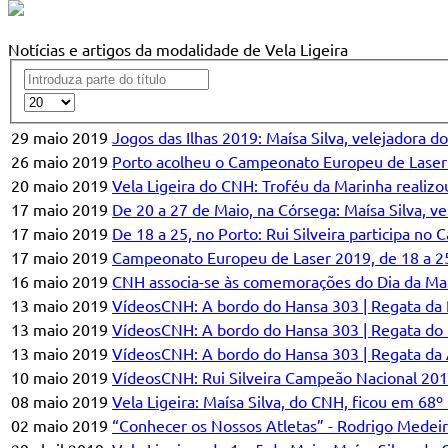
Notícias e artigos da modalidade de Vela Ligeira
29 maio 2019
Jogos das Ilhas 2019: Maísa Silva, velejadora d
26 maio 2019
Porto acolheu o Campeonato Europeu de Laser 2
20 maio 2019
Vela Ligeira do CNH: Troféu da Marinha realiz
17 maio 2019
De 20 a 27 de Maio, na Córsega: Maísa Silva, v
17 maio 2019
De 18 a 25, no Porto: Rui Silveira participa n
17 maio 2019
Campeonato Europeu de Laser 2019, de 18 a 25,
16 maio 2019
CNH associa-se às comemorações do Dia da Mari
13 maio 2019
VídeosCNH: A bordo do Hansa 303 | Regata da
13 maio 2019
VídeosCNH: A bordo do Hansa 303 | Regata do
13 maio 2019
VídeosCNH: A bordo do Hansa 303 | Regata da
10 maio 2019
VídeosCNH: Rui Silveira Campeão Nacional 20
08 maio 2019
Vela Ligeira: Maísa Silva, do CNH, ficou em 68º
02 maio 2019
“Conhecer os Nossos Atletas” - Rodrigo Medeir