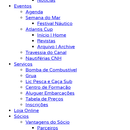
Notícias
Eventos
Agenda
Semana do Mar
Festival Náutico
Atlantis Cup
Início | Home
Revistas
Arquivo | Archive
Travessia do Canal
Nautiférias CNH
Serviços
Bomba de Combustível
Grua
Lic Pesca e Caça Sub
Centro de Formação
Aluguer Embarcações
Tabela de Preços
Inscrições
Loja Online
Sócios
Vantagens do Sócio
Parceiros