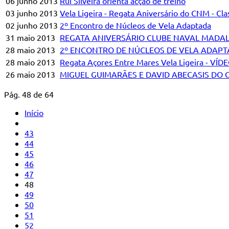
06 junho 2013
Rui Silveira orienta acção de treino
03 junho 2013
Vela Ligeira - Regata Aniversário do CNM - Cla
02 junho 2013
2º Encontro de Núcleos de Vela Adaptada
31 maio 2013
REGATA ANIVERSÁRIO CLUBE NAVAL MADA
28 maio 2013
2º ENCONTRO DE NÚCLEOS DE VELA ADAP
28 maio 2013
Regata Açores Entre Mares Vela Ligeira - VÍD
26 maio 2013
MIGUEL GUIMARÃES E DAVID ABECASIS DO CN
Pág. 48 de 64
Início
43
44
45
46
47
48
49
50
51
52