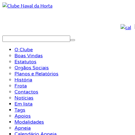
O Clube
Boas Vindas
Estatutos
Orgãos Sociais
Planos e Relatórios
História
Frota
Contactos
Notícias
Em lista
Tags
Apoios
Modalidades
Apneia
Calendário Apneia