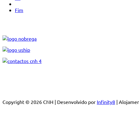
Fim
Copyright © 2026 CNH | Desenvolvido por
Infinity8
| Alojam