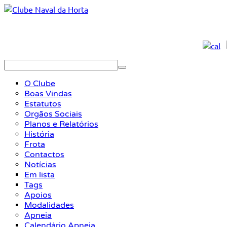
O Clube
Boas Vindas
Estatutos
Orgãos Sociais
Planos e Relatórios
História
Frota
Contactos
Notícias
Em lista
Tags
Apoios
Modalidades
Apneia
Calendário Apneia