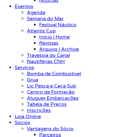
Notícias
Eventos
Agenda
Semana do Mar
Festival Náutico
Atlantis Cup
Início | Home
Revistas
Arquivo | Archive
Travessia do Canal
Nautiférias CNH
Serviços
Bomba de Combustível
Grua
Lic Pesca e Caça Sub
Centro de Formação
Aluguer Embarcações
Tabela de Preços
Inscrições
Loja Online
Sócios
Vantagens do Sócio
Parceiros