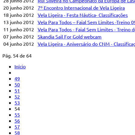
28 junho 2012
Rui Silveira no Campeonato da Europa de Las
20 junho 2012
7º Encontro Internacional de Vela Ligeira
18 junho 2012
Vela Ligeira - Festa Náutica- Classificações
13 junho 2012
Vela Para Todos – Faial Sem Limites -Treino 
11 junho 2012
Vela Para Todos - Faial Sem Limites - Treino
07 junho 2012
Skandia Sail For Gold webcam
04 junho 2012
Vela Ligeira - Aniversário do CNM - Classifica
Pág. 54 de 64
Início
49
50
51
52
53
54
55
56
57
58