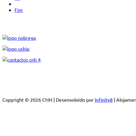
Fim
Copyright © 2026 CNH | Desenvolvido por
Infinity8
| Alojam