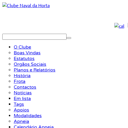
O Clube
Boas Vindas
Estatutos
Orgãos Sociais
Planos e Relatórios
História
Frota
Contactos
Notícias
Em lista
Tags
Apoios
Modalidades
Apneia
Calendário Apneia