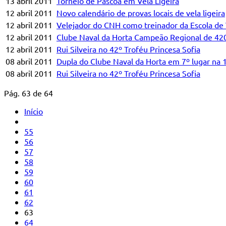
13 abril 2011
Torneio de Páscoa em Vela Ligeira
12 abril 2011
Novo calendário de provas locais de vela ligeira
12 abril 2011
Velejador do CNH como treinador da Escola de
12 abril 2011
Clube Naval da Horta Campeão Regional de 42
12 abril 2011
Rui Silveira no 42º Troféu Princesa Sofia
08 abril 2011
Dupla do Clube Naval da Horta em 7º lugar na 
08 abril 2011
Rui Silveira no 42º Troféu Princesa Sofia
Pág. 63 de 64
Início
55
56
57
58
59
60
61
62
63
64