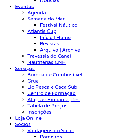
Notícias
Eventos
Agenda
Semana do Mar
Festival Náutico
Atlantis Cup
Início | Home
Revistas
Arquivo | Archive
Travessia do Canal
Nautiférias CNH
Serviços
Bomba de Combustível
Grua
Lic Pesca e Caça Sub
Centro de Formação
Aluguer Embarcações
Tabela de Preços
Inscrições
Loja Online
Sócios
Vantagens do Sócio
Parceiros