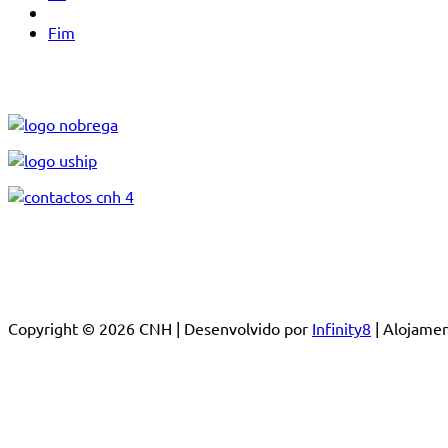
Fim
Copyright © 2026 CNH | Desenvolvido por
Infinity8
| Alojam