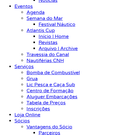
Notícias
Eventos
Agenda
Semana do Mar
Festival Náutico
Atlantis Cup
Início | Home
Revistas
Arquivo | Archive
Travessia do Canal
Nautiférias CNH
Serviços
Bomba de Combustível
Grua
Lic Pesca e Caça Sub
Centro de Formação
Aluguer Embarcações
Tabela de Preços
Inscrições
Loja Online
Sócios
Vantagens do Sócio
Parceiros