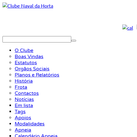
O Clube
Boas Vindas
Estatutos
Orgãos Sociais
Planos e Relatórios
História
Frota
Contactos
Notícias
Em lista
Tags
Apoios
Modalidades
Apneia
Calendário Apneia