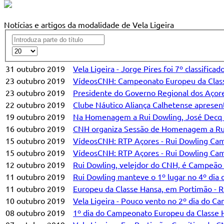
Notícias e artigos da modalidade de Vela Ligeira
31 outubro 2019
Vela Ligeira - Jorge Pires foi 7º classifi
23 outubro 2019
VídeosCNH: Campeonato Europeu da Class
23 outubro 2019
Presidente do Governo Regional dos Açores
22 outubro 2019
Clube Náutico Aliança Calhetense apresen
19 outubro 2019
Na Homenagem a Rui Dowling, José Decq M
16 outubro 2019
CNH organiza Sessão de Homenagem a Rui 
15 outubro 2019
VídeosCNH: RTP Açores - Rui Dowling Ca
15 outubro 2019
VídeosCNH: RTP Açores - Rui Dowling Cam
12 outubro 2019
Rui Dowling, velejdor do CNH, é Campeão
11 outubro 2019
Rui Dowling manteve o 1º lugar no 4º dia
11 outubro 2019
Europeu da Classe Hansa, em Portimão - R
10 outubro 2019
Vela Ligeira - Pouco vento no 2º dia do 
08 outubro 2019
1º dia do Campeonato Europeu da Classe H