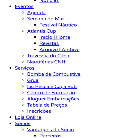
Notícias
Eventos
Agenda
Semana do Mar
Festival Náutico
Atlantis Cup
Início | Home
Revistas
Arquivo | Archive
Travessia do Canal
Nautiférias CNH
Serviços
Bomba de Combustível
Grua
Lic Pesca e Caça Sub
Centro de Formação
Aluguer Embarcações
Tabela de Preços
Inscrições
Loja Online
Sócios
Vantagens do Sócio
Parceiros