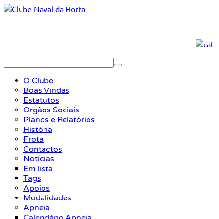
O Clube
Boas Vindas
Estatutos
Orgãos Sociais
Planos e Relatórios
História
Frota
Contactos
Notícias
Em lista
Tags
Apoios
Modalidades
Apneia
Calendário Apneia