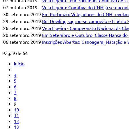
07 outubro 2019
Vela Ligeira - Em Portimão: Comitiva do 
07 outubro 2019
Vela Ligeira: Comitiva do CNH já se enco
30 setembro 2019
Em Portimão: Velejadores do CNH revela
29 setembro 2019
Rui Dowling sagrou-se campeão e Libério 
26 setembro 2019
Vela Ligeira - Campeonato Nacional da C
20 setembro 2019
Em Setembro e Outubro: Classe Hansa do
06 setembro 2019
Inscrições Abertas: Canoagem, Natação e 
Pág. 9 de 64
Início
4
5
6
7
8
9
10
11
12
13