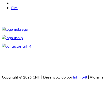
Fim
Copyright © 2026 CNH | Desenvolvido por
Infinity8
| Alojam