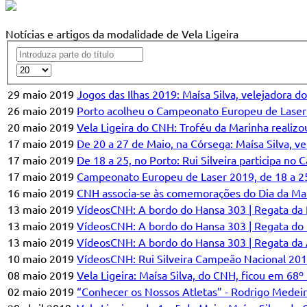
Notícias e artigos da modalidade de Vela Ligeira
29 maio 2019
Jogos das Ilhas 2019: Maísa Silva, velejadora d
26 maio 2019
Porto acolheu o Campeonato Europeu de Laser 2
20 maio 2019
Vela Ligeira do CNH: Troféu da Marinha realiz
17 maio 2019
De 20 a 27 de Maio, na Córsega: Maísa Silva, v
17 maio 2019
De 18 a 25, no Porto: Rui Silveira participa n
17 maio 2019
Campeonato Europeu de Laser 2019, de 18 a 25,
16 maio 2019
CNH associa-se às comemorações do Dia da Mari
13 maio 2019
VídeosCNH: A bordo do Hansa 303 | Regata da
13 maio 2019
VídeosCNH: A bordo do Hansa 303 | Regata do
13 maio 2019
VídeosCNH: A bordo do Hansa 303 | Regata da
10 maio 2019
VídeosCNH: Rui Silveira Campeão Nacional 20
08 maio 2019
Vela Ligeira: Maísa Silva, do CNH, ficou em 68º
02 maio 2019
“Conhecer os Nossos Atletas” - Rodrigo Medeir