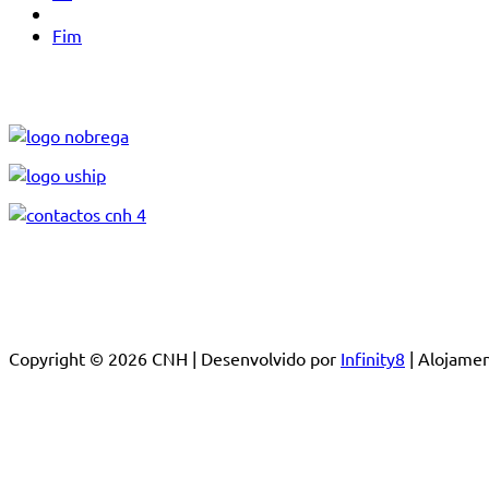
Fim
Copyright © 2026 CNH | Desenvolvido por
Infinity8
| Alojam