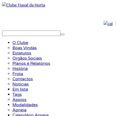
O Clube
Boas Vindas
Estatutos
Orgãos Sociais
Planos e Relatórios
História
Frota
Contactos
Notícias
Em lista
Tags
Apoios
Modalidades
Apneia
Calendário Apneia