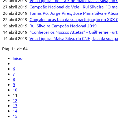
29 abril 2019
Vela Ligeira - de 1 a 5 de Maio: Maísa Silva, d
27 abril 2019
Campeão Nacional de Vela - Rui Silveira: “O mais
26 abril 2019
Tomás Pó, Jorge Pires, José Maria Silva e Al
22 abril 2019
Gonçalo Lucas fala da sua participação no XXX 
19 abril 2019
Rui Silveira Campeão Nacional 2019
14 abril 2019
“Conhecer os Nossos Atletas” - Guilherme Fur
14 abril 2019
Vela Ligeira: Maísa Silva, do CNH, fala da sua p
Pág. 11 de 64
Início
6
7
8
9
10
11
12
13
14
15