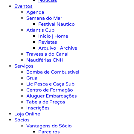
Notícias
Eventos
Agenda
Semana do Mar
Festival Náutico
Atlantis Cup
Início | Home
Revistas
Arquivo | Archive
Travessia do Canal
Nautiférias CNH
Serviços
Bomba de Combustível
Grua
Lic Pesca e Caça Sub
Centro de Formação
Aluguer Embarcações
Tabela de Preços
Inscrições
Loja Online
Sócios
Vantagens do Sócio
Parceiros