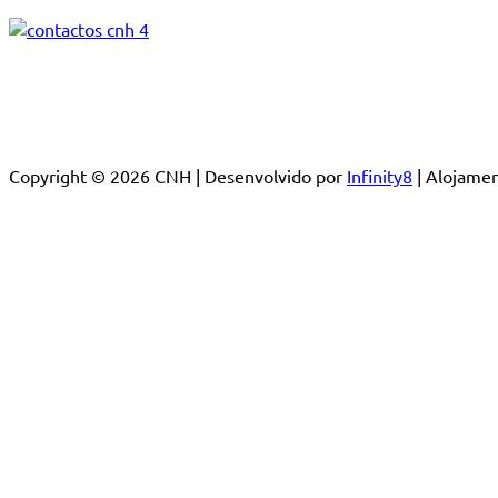
Copyright © 2026 CNH | Desenvolvido por
Infinity8
| Alojam