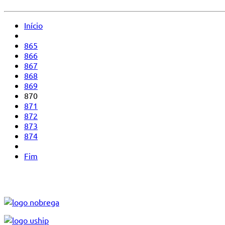
Início
865
866
867
868
869
870
871
872
873
874
Fim