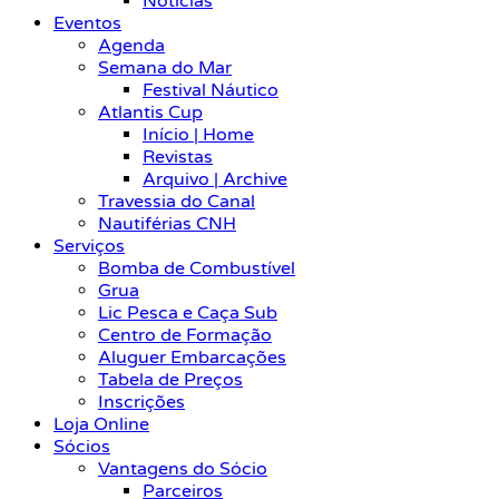
Notícias
Eventos
Agenda
Semana do Mar
Festival Náutico
Atlantis Cup
Início | Home
Revistas
Arquivo | Archive
Travessia do Canal
Nautiférias CNH
Serviços
Bomba de Combustível
Grua
Lic Pesca e Caça Sub
Centro de Formação
Aluguer Embarcações
Tabela de Preços
Inscrições
Loja Online
Sócios
Vantagens do Sócio
Parceiros