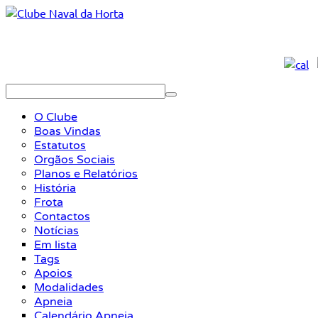
O Clube
Boas Vindas
Estatutos
Orgãos Sociais
Planos e Relatórios
História
Frota
Contactos
Notícias
Em lista
Tags
Apoios
Modalidades
Apneia
Calendário Apneia