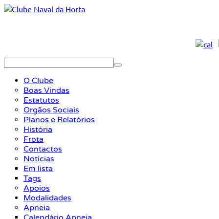
O Clube
Boas Vindas
Estatutos
Orgãos Sociais
Planos e Relatórios
História
Frota
Contactos
Notícias
Em lista
Tags
Apoios
Modalidades
Apneia
Calendário Apneia