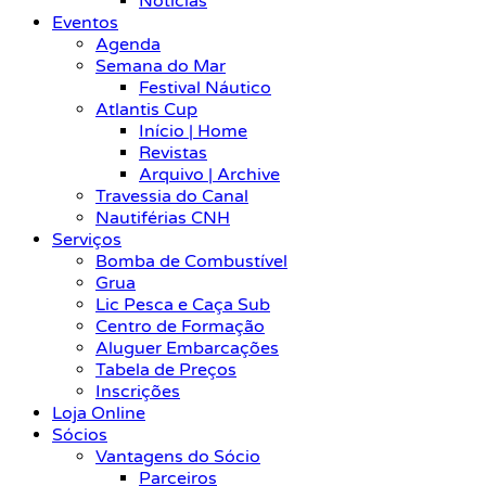
Notícias
Eventos
Agenda
Semana do Mar
Festival Náutico
Atlantis Cup
Início | Home
Revistas
Arquivo | Archive
Travessia do Canal
Nautiférias CNH
Serviços
Bomba de Combustível
Grua
Lic Pesca e Caça Sub
Centro de Formação
Aluguer Embarcações
Tabela de Preços
Inscrições
Loja Online
Sócios
Vantagens do Sócio
Parceiros