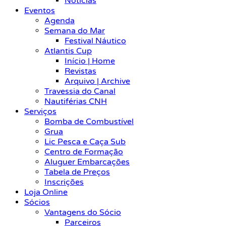
Notícias
Eventos
Agenda
Semana do Mar
Festival Náutico
Atlantis Cup
Início | Home
Revistas
Arquivo | Archive
Travessia do Canal
Nautiférias CNH
Serviços
Bomba de Combustível
Grua
Lic Pesca e Caça Sub
Centro de Formação
Aluguer Embarcações
Tabela de Preços
Inscrições
Loja Online
Sócios
Vantagens do Sócio
Parceiros