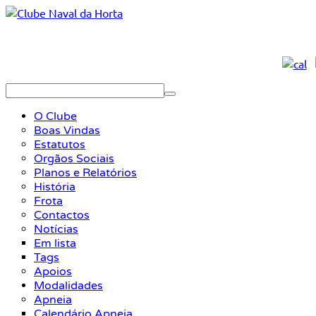
O Clube
Boas Vindas
Estatutos
Orgãos Sociais
Planos e Relatórios
História
Frota
Contactos
Notícias
Em lista
Tags
Apoios
Modalidades
Apneia
Calendário Apneia