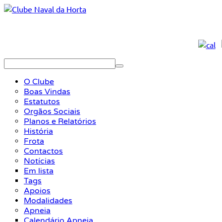
O Clube
Boas Vindas
Estatutos
Orgãos Sociais
Planos e Relatórios
História
Frota
Contactos
Notícias
Em lista
Tags
Apoios
Modalidades
Apneia
Calendário Apneia