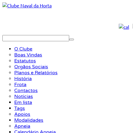
O Clube
Boas Vindas
Estatutos
Orgãos Sociais
Planos e Relatórios
História
Frota
Contactos
Notícias
Em lista
Tags
Apoios
Modalidades
Apneia
Calendário Apneia