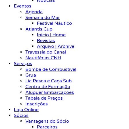
Notícias
Eventos
Agenda
Semana do Mar
Festival Náutico
Atlantis Cup
Início | Home
Revistas
Arquivo | Archive
Travessia do Canal
Nautiférias CNH
Serviços
Bomba de Combustível
Grua
Lic Pesca e Caça Sub
Centro de Formação
Aluguer Embarcações
Tabela de Preços
Inscrições
Loja Online
Sócios
Vantagens do Sócio
Parceiros