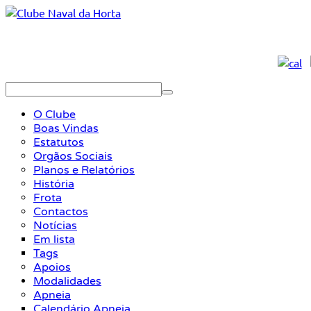
O Clube
Boas Vindas
Estatutos
Orgãos Sociais
Planos e Relatórios
História
Frota
Contactos
Notícias
Em lista
Tags
Apoios
Modalidades
Apneia
Calendário Apneia