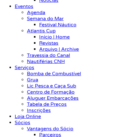
Notícias
Eventos
Agenda
Semana do Mar
Festival Náutico
Atlantis Cup
Início | Home
Revistas
Arquivo | Archive
Travessia do Canal
Nautiférias CNH
Serviços
Bomba de Combustível
Grua
Lic Pesca e Caça Sub
Centro de Formação
Aluguer Embarcações
Tabela de Preços
Inscrições
Loja Online
Sócios
Vantagens do Sócio
Parceiros