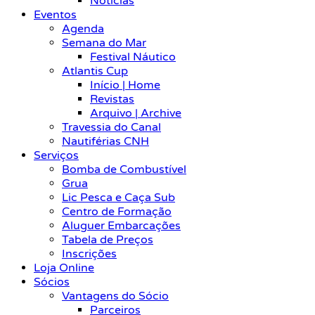
Notícias
Eventos
Agenda
Semana do Mar
Festival Náutico
Atlantis Cup
Início | Home
Revistas
Arquivo | Archive
Travessia do Canal
Nautiférias CNH
Serviços
Bomba de Combustível
Grua
Lic Pesca e Caça Sub
Centro de Formação
Aluguer Embarcações
Tabela de Preços
Inscrições
Loja Online
Sócios
Vantagens do Sócio
Parceiros