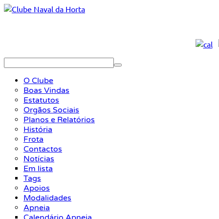
O Clube
Boas Vindas
Estatutos
Orgãos Sociais
Planos e Relatórios
História
Frota
Contactos
Notícias
Em lista
Tags
Apoios
Modalidades
Apneia
Calendário Apneia