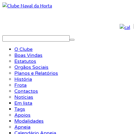
O Clube
Boas Vindas
Estatutos
Orgãos Sociais
Planos e Relatórios
História
Frota
Contactos
Notícias
Em lista
Tags
Apoios
Modalidades
Apneia
Calendário Apneia