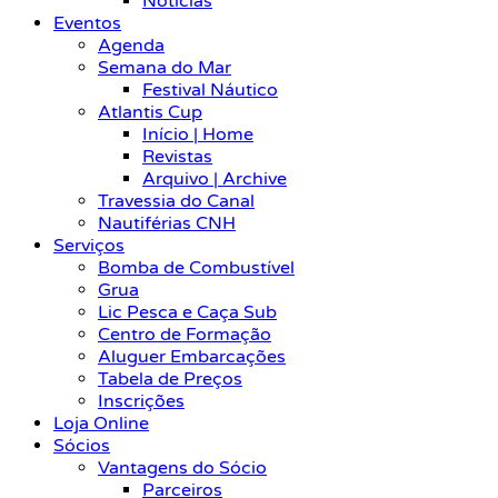
Notícias
Eventos
Agenda
Semana do Mar
Festival Náutico
Atlantis Cup
Início | Home
Revistas
Arquivo | Archive
Travessia do Canal
Nautiférias CNH
Serviços
Bomba de Combustível
Grua
Lic Pesca e Caça Sub
Centro de Formação
Aluguer Embarcações
Tabela de Preços
Inscrições
Loja Online
Sócios
Vantagens do Sócio
Parceiros