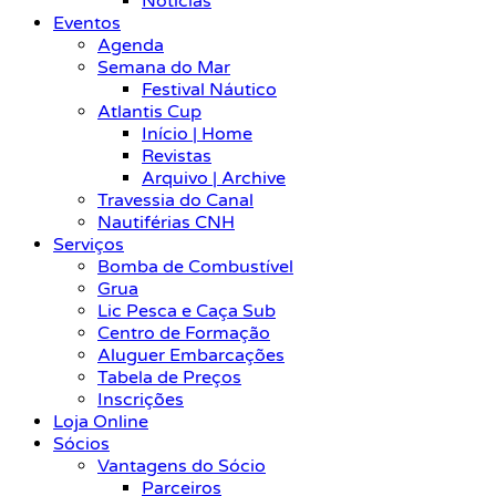
Notícias
Eventos
Agenda
Semana do Mar
Festival Náutico
Atlantis Cup
Início | Home
Revistas
Arquivo | Archive
Travessia do Canal
Nautiférias CNH
Serviços
Bomba de Combustível
Grua
Lic Pesca e Caça Sub
Centro de Formação
Aluguer Embarcações
Tabela de Preços
Inscrições
Loja Online
Sócios
Vantagens do Sócio
Parceiros