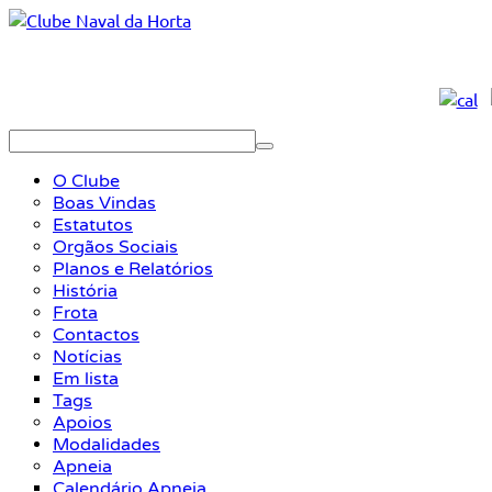
O Clube
Boas Vindas
Estatutos
Orgãos Sociais
Planos e Relatórios
História
Frota
Contactos
Notícias
Em lista
Tags
Apoios
Modalidades
Apneia
Calendário Apneia