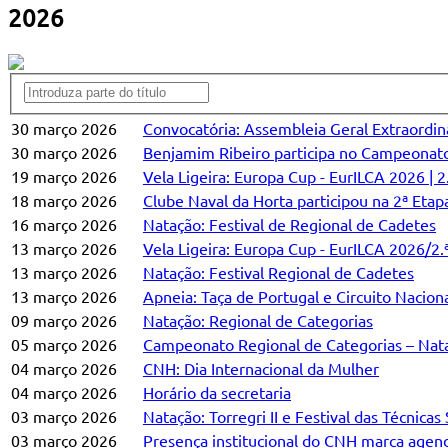
2026
30 março 2026
Convocatória: Assembleia Geral Extraordin
30 março 2026
Benjamim Ribeiro participa no Campeonato
19 março 2026
Vela Ligeira: Europa Cup - EurILCA 2026 | 
18 março 2026
Clube Naval da Horta participou na 2ª Etap
16 março 2026
Natação: Festival de Regional de Cadetes
13 março 2026
Vela Ligeira: Europa Cup - EurILCA 2026/2
13 março 2026
Natação: Festival Regional de Cadetes
13 março 2026
Apneia: Taça de Portugal e Circuito Nacion
09 março 2026
Natação: Regional de Categorias
05 março 2026
Campeonato Regional de Categorias – Nat
04 março 2026
CNH: Dia Internacional da Mulher
04 março 2026
Horário da secretaria
03 março 2026
Natação: Torregri II e Festival das Técnica
03 março 2026
Presença institucional do CNH marca agen