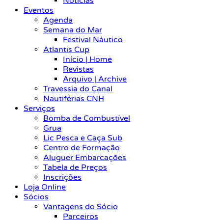
Notícias
Eventos
Agenda
Semana do Mar
Festival Náutico
Atlantis Cup
Início | Home
Revistas
Arquivo | Archive
Travessia do Canal
Nautiférias CNH
Serviços
Bomba de Combustível
Grua
Lic Pesca e Caça Sub
Centro de Formação
Aluguer Embarcações
Tabela de Preços
Inscrições
Loja Online
Sócios
Vantagens do Sócio
Parceiros