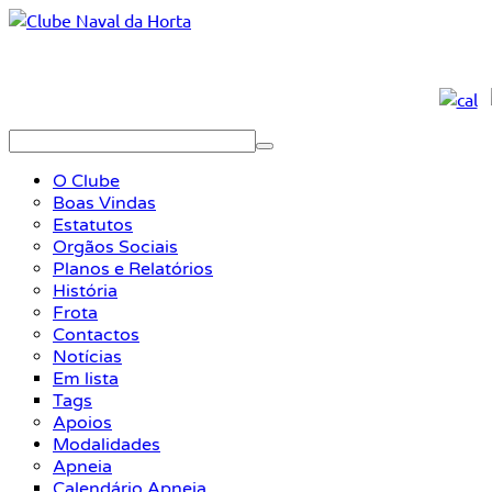
O Clube
Boas Vindas
Estatutos
Orgãos Sociais
Planos e Relatórios
História
Frota
Contactos
Notícias
Em lista
Tags
Apoios
Modalidades
Apneia
Calendário Apneia