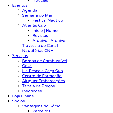
Notícias
Eventos
Agenda
Semana do Mar
Festival Náutico
Atlantis Cup
Início | Home
Revistas
Arquivo | Archive
Travessia do Canal
Nautiférias CNH
Serviços
Bomba de Combustível
Grua
Lic Pesca e Caça Sub
Centro de Formação
Aluguer Embarcações
Tabela de Preços
Inscrições
Loja Online
Sócios
Vantagens do Sócio
Parceiros