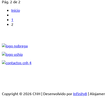
Pág. 2 de 2
Início
1
2
Copyright © 2026 CNH | Desenvolvido por
Infinity8
| Alojam