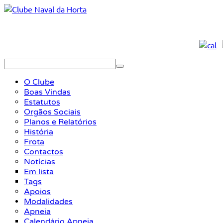
O Clube
Boas Vindas
Estatutos
Orgãos Sociais
Planos e Relatórios
História
Frota
Contactos
Notícias
Em lista
Tags
Apoios
Modalidades
Apneia
Calendário Apneia