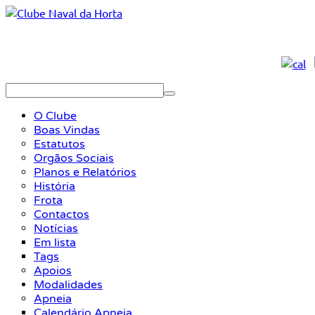
O Clube
Boas Vindas
Estatutos
Orgãos Sociais
Planos e Relatórios
História
Frota
Contactos
Notícias
Em lista
Tags
Apoios
Modalidades
Apneia
Calendário Apneia