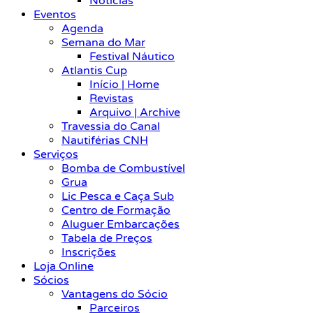
Notícias
Eventos
Agenda
Semana do Mar
Festival Náutico
Atlantis Cup
Início | Home
Revistas
Arquivo | Archive
Travessia do Canal
Nautiférias CNH
Serviços
Bomba de Combustível
Grua
Lic Pesca e Caça Sub
Centro de Formação
Aluguer Embarcações
Tabela de Preços
Inscrições
Loja Online
Sócios
Vantagens do Sócio
Parceiros