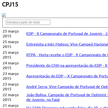
CPJ15
25 março
EDP - X Campeonato de Portugal de Juvenis - 
2015
25 março
Entrevista a Inês Mateus: Vice-Campeã Naciona
2015
25 março
RTPA - Horta recebe o EDP - X Campeonato de 
2015
24 março
Presidente do CNH na apresentação do EDP - X
2015
23 março
Apresentação do EDP – X Campeonato de Portuga
2015
23 março
André Serra, Vice-Campeão de Portugal de Optim
2015
22 março
João Bolina, Campeão de Portugal de Optimist 
2015
de Juvenis, no Faial
21 março
No CNH: Decorreu esta sexta-feira, dia 20, a a