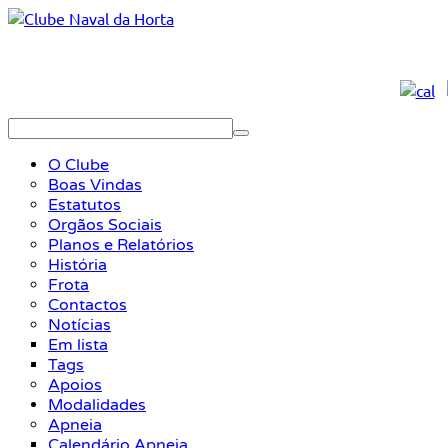
O Clube
Boas Vindas
Estatutos
Orgãos Sociais
Planos e Relatórios
História
Frota
Contactos
Notícias
Em lista
Tags
Apoios
Modalidades
Apneia
Calendário Apneia