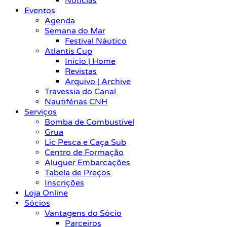
Notícias
Eventos
Agenda
Semana do Mar
Festival Náutico
Atlantis Cup
Início | Home
Revistas
Arquivo | Archive
Travessia do Canal
Nautiférias CNH
Serviços
Bomba de Combustível
Grua
Lic Pesca e Caça Sub
Centro de Formação
Aluguer Embarcações
Tabela de Preços
Inscrições
Loja Online
Sócios
Vantagens do Sócio
Parceiros