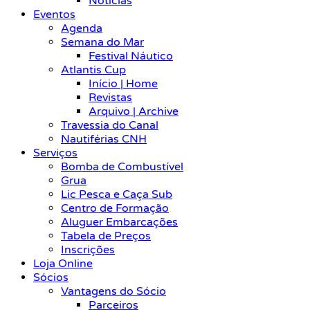
Notícias
Eventos
Agenda
Semana do Mar
Festival Náutico
Atlantis Cup
Início | Home
Revistas
Arquivo | Archive
Travessia do Canal
Nautiférias CNH
Serviços
Bomba de Combustível
Grua
Lic Pesca e Caça Sub
Centro de Formação
Aluguer Embarcações
Tabela de Preços
Inscrições
Loja Online
Sócios
Vantagens do Sócio
Parceiros