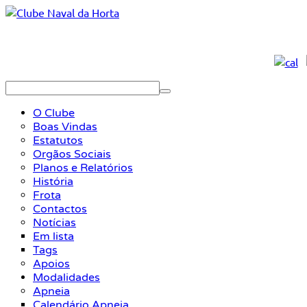
O Clube
Boas Vindas
Estatutos
Orgãos Sociais
Planos e Relatórios
História
Frota
Contactos
Notícias
Em lista
Tags
Apoios
Modalidades
Apneia
Calendário Apneia