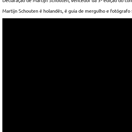
Declaração de Martijn Schouten, vencedor da 3ª edição do con
Martijn Schouten é holandês, é guia de mergulho e fotógrafo