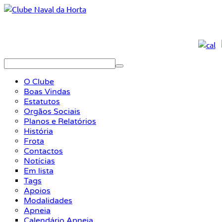
O Clube
Boas Vindas
Estatutos
Orgãos Sociais
Planos e Relatórios
História
Frota
Contactos
Notícias
Em lista
Tags
Apoios
Modalidades
Apneia
Calendário Apneia