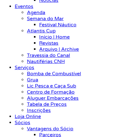
Notícias
Eventos
Agenda
Semana do Mar
Festival Náutico
Atlantis Cup
Início | Home
Revistas
Arquivo | Archive
Travessia do Canal
Nautiférias CNH
Serviços
Bomba de Combustível
Grua
Lic Pesca e Caça Sub
Centro de Formação
Aluguer Embarcações
Tabela de Preços
Inscrições
Loja Online
Sócios
Vantagens do Sócio
Parceiros