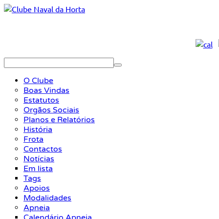
O Clube
Boas Vindas
Estatutos
Orgãos Sociais
Planos e Relatórios
História
Frota
Contactos
Notícias
Em lista
Tags
Apoios
Modalidades
Apneia
Calendário Apneia