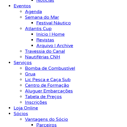
Notícias
Eventos
Agenda
Semana do Mar
Festival Náutico
Atlantis Cup
Início | Home
Revistas
Arquivo | Archive
Travessia do Canal
Nautiférias CNH
Serviços
Bomba de Combustível
Grua
Lic Pesca e Caça Sub
Centro de Formação
Aluguer Embarcações
Tabela de Preços
Inscrições
Loja Online
Sócios
Vantagens do Sócio
Parceiros