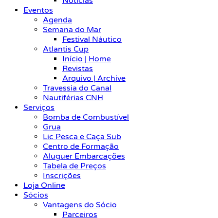
Notícias
Eventos
Agenda
Semana do Mar
Festival Náutico
Atlantis Cup
Início | Home
Revistas
Arquivo | Archive
Travessia do Canal
Nautiférias CNH
Serviços
Bomba de Combustível
Grua
Lic Pesca e Caça Sub
Centro de Formação
Aluguer Embarcações
Tabela de Preços
Inscrições
Loja Online
Sócios
Vantagens do Sócio
Parceiros