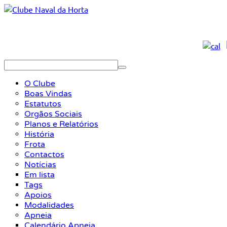
O Clube
Boas Vindas
Estatutos
Orgãos Sociais
Planos e Relatórios
História
Frota
Contactos
Notícias
Em lista
Tags
Apoios
Modalidades
Apneia
Calendário Apneia