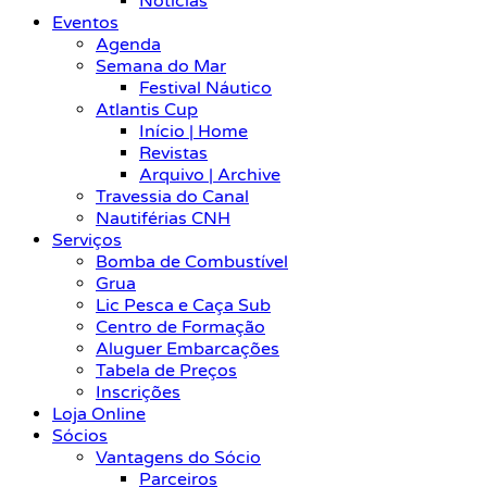
Notícias
Eventos
Agenda
Semana do Mar
Festival Náutico
Atlantis Cup
Início | Home
Revistas
Arquivo | Archive
Travessia do Canal
Nautiférias CNH
Serviços
Bomba de Combustível
Grua
Lic Pesca e Caça Sub
Centro de Formação
Aluguer Embarcações
Tabela de Preços
Inscrições
Loja Online
Sócios
Vantagens do Sócio
Parceiros