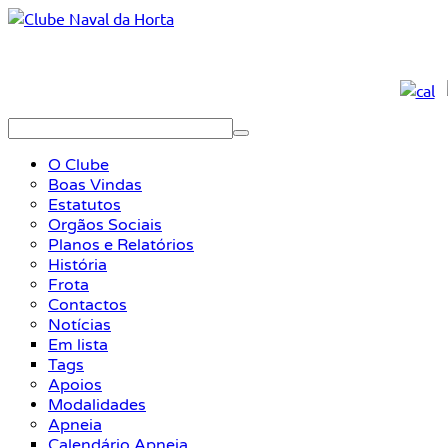
O Clube
Boas Vindas
Estatutos
Orgãos Sociais
Planos e Relatórios
História
Frota
Contactos
Notícias
Em lista
Tags
Apoios
Modalidades
Apneia
Calendário Apneia