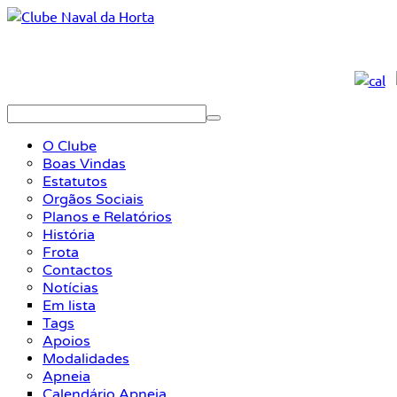
O Clube
Boas Vindas
Estatutos
Orgãos Sociais
Planos e Relatórios
História
Frota
Contactos
Notícias
Em lista
Tags
Apoios
Modalidades
Apneia
Calendário Apneia