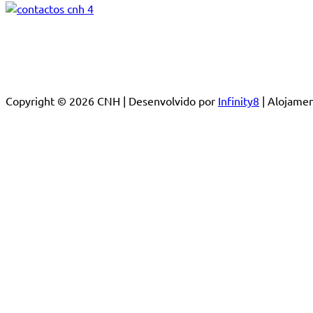
Copyright © 2026 CNH | Desenvolvido por
Infinity8
| Alojam