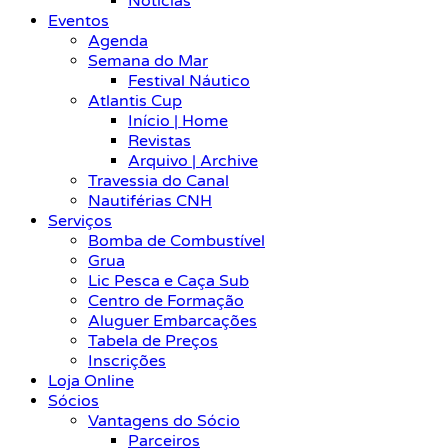
Notícias
Eventos
Agenda
Semana do Mar
Festival Náutico
Atlantis Cup
Início | Home
Revistas
Arquivo | Archive
Travessia do Canal
Nautiférias CNH
Serviços
Bomba de Combustível
Grua
Lic Pesca e Caça Sub
Centro de Formação
Aluguer Embarcações
Tabela de Preços
Inscrições
Loja Online
Sócios
Vantagens do Sócio
Parceiros