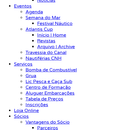
Notícias
Eventos
Agenda
Semana do Mar
Festival Náutico
Atlantis Cup
Início | Home
Revistas
Arquivo | Archive
Travessia do Canal
Nautiférias CNH
Serviços
Bomba de Combustível
Grua
Lic Pesca e Caça Sub
Centro de Formação
Aluguer Embarcações
Tabela de Preços
Inscrições
Loja Online
Sócios
Vantagens do Sócio
Parceiros