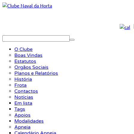
O Clube
Boas Vindas
Estatutos
Orgãos Sociais
Planos e Relatórios
História
Frota
Contactos
Notícias
Em lista
Tags
Apoios
Modalidades
Apneia
Calendário Apneia