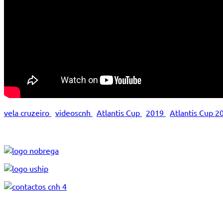
vela cruzeiro
videoscnh
Atlantis Cup
2019
Atlantis Cup 