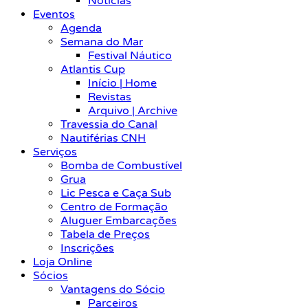
Notícias
Eventos
Agenda
Semana do Mar
Festival Náutico
Atlantis Cup
Início | Home
Revistas
Arquivo | Archive
Travessia do Canal
Nautiférias CNH
Serviços
Bomba de Combustível
Grua
Lic Pesca e Caça Sub
Centro de Formação
Aluguer Embarcações
Tabela de Preços
Inscrições
Loja Online
Sócios
Vantagens do Sócio
Parceiros