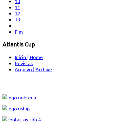
10
11
12
13
Fim
Atlantis Cup
Início | Home
Revistas
Arquivo | Archive