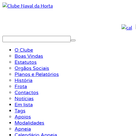
O Clube
Boas Vindas
Estatutos
Orgãos Sociais
Planos e Relatórios
História
Frota
Contactos
Notícias
Em lista
Tags
Apoios
Modalidades
Apneia
Calendário Apneia