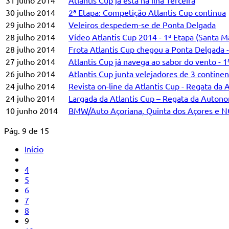
31 julho 2014
Atlantis Cup já está na ilha Terceira
30 julho 2014
2ª Etapa: Competição Atlantis Cup continua
29 julho 2014
Veleiros despedem-se de Ponta Delgada
28 julho 2014
Vídeo Atlantis Cup 2014 - 1ª Etapa (Santa Ma
28 julho 2014
Frota Atlantis Cup chegou a Ponta Delgada 
27 julho 2014
Atlantis Cup já navega ao sabor do vento -
26 julho 2014
Atlantis Cup junta velejadores de 3 contine
24 julho 2014
Revista on-line da Atlantis Cup - Regata d
24 julho 2014
Largada da Atlantis Cup – Regata da Autono
10 junho 2014
BMW/Auto Açoriana, Quinta dos Açores e NO
Pág. 9 de 15
Início
4
5
6
7
8
9