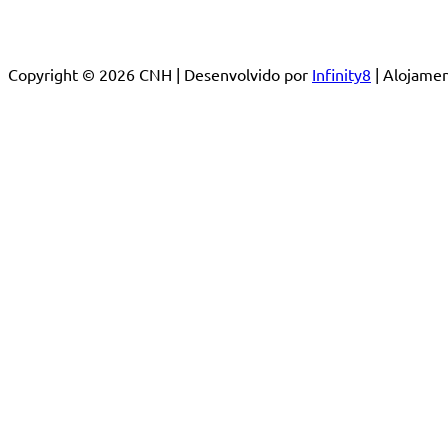
Copyright © 2026 CNH | Desenvolvido por
Infinity8
| Alojam