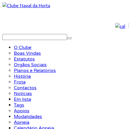
O Clube
Boas Vindas
Estatutos
Orgãos Sociais
Planos e Relatórios
História
Frota
Contactos
Notícias
Em lista
Tags
Apoios
Modalidades
Apneia
Calendário Apneia