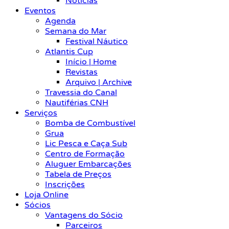
Notícias
Eventos
Agenda
Semana do Mar
Festival Náutico
Atlantis Cup
Início | Home
Revistas
Arquivo | Archive
Travessia do Canal
Nautiférias CNH
Serviços
Bomba de Combustível
Grua
Lic Pesca e Caça Sub
Centro de Formação
Aluguer Embarcações
Tabela de Preços
Inscrições
Loja Online
Sócios
Vantagens do Sócio
Parceiros