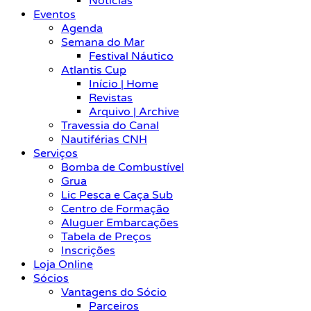
Notícias
Eventos
Agenda
Semana do Mar
Festival Náutico
Atlantis Cup
Início | Home
Revistas
Arquivo | Archive
Travessia do Canal
Nautiférias CNH
Serviços
Bomba de Combustível
Grua
Lic Pesca e Caça Sub
Centro de Formação
Aluguer Embarcações
Tabela de Preços
Inscrições
Loja Online
Sócios
Vantagens do Sócio
Parceiros