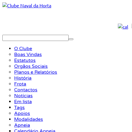
O Clube
Boas Vindas
Estatutos
Orgãos Sociais
Planos e Relatórios
História
Frota
Contactos
Notícias
Em lista
Tags
Apoios
Modalidades
Apneia
Calendário Apneia