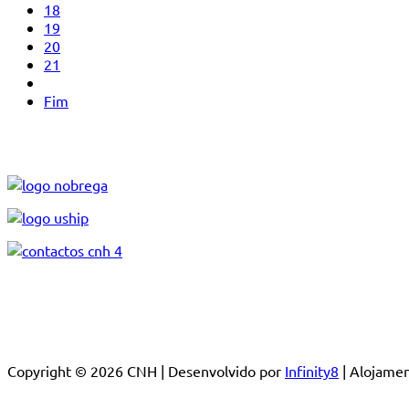
18
19
20
21
Fim
Copyright © 2026 CNH | Desenvolvido por
Infinity8
| Alojam