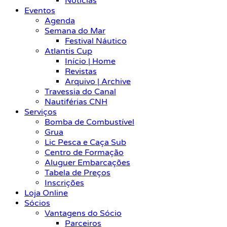
Notícias
Eventos
Agenda
Semana do Mar
Festival Náutico
Atlantis Cup
Início | Home
Revistas
Arquivo | Archive
Travessia do Canal
Nautiférias CNH
Serviços
Bomba de Combustível
Grua
Lic Pesca e Caça Sub
Centro de Formação
Aluguer Embarcações
Tabela de Preços
Inscrições
Loja Online
Sócios
Vantagens do Sócio
Parceiros