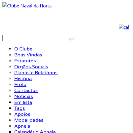
O Clube
Boas Vindas
Estatutos
Orgãos Sociais
Planos e Relatórios
História
Frota
Contactos
Notícias
Em lista
Tags
Apoios
Modalidades
Apneia
Calendário Apneia