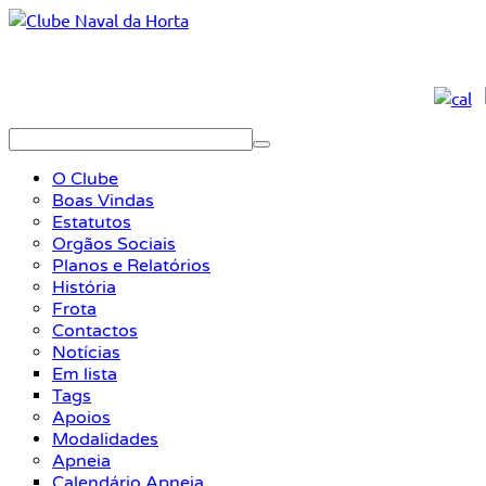
O Clube
Boas Vindas
Estatutos
Orgãos Sociais
Planos e Relatórios
História
Frota
Contactos
Notícias
Em lista
Tags
Apoios
Modalidades
Apneia
Calendário Apneia