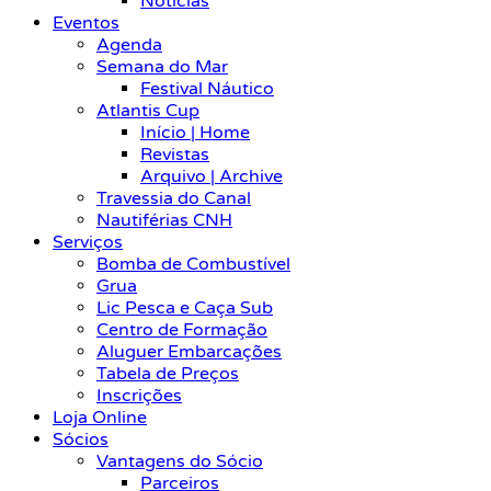
Notícias
Eventos
Agenda
Semana do Mar
Festival Náutico
Atlantis Cup
Início | Home
Revistas
Arquivo | Archive
Travessia do Canal
Nautiférias CNH
Serviços
Bomba de Combustível
Grua
Lic Pesca e Caça Sub
Centro de Formação
Aluguer Embarcações
Tabela de Preços
Inscrições
Loja Online
Sócios
Vantagens do Sócio
Parceiros