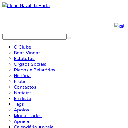
O Clube
Boas Vindas
Estatutos
Orgãos Sociais
Planos e Relatórios
História
Frota
Contactos
Notícias
Em lista
Tags
Apoios
Modalidades
Apneia
Calendário Apneia