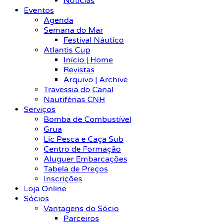
Notícias
Eventos
Agenda
Semana do Mar
Festival Náutico
Atlantis Cup
Início | Home
Revistas
Arquivo | Archive
Travessia do Canal
Nautiférias CNH
Serviços
Bomba de Combustível
Grua
Lic Pesca e Caça Sub
Centro de Formação
Aluguer Embarcações
Tabela de Preços
Inscrições
Loja Online
Sócios
Vantagens do Sócio
Parceiros