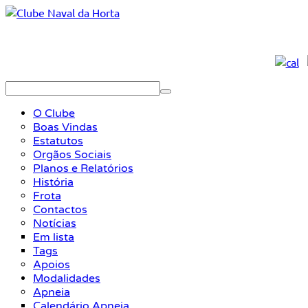
O Clube
Boas Vindas
Estatutos
Orgãos Sociais
Planos e Relatórios
História
Frota
Contactos
Notícias
Em lista
Tags
Apoios
Modalidades
Apneia
Calendário Apneia