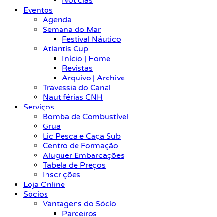
Notícias
Eventos
Agenda
Semana do Mar
Festival Náutico
Atlantis Cup
Início | Home
Revistas
Arquivo | Archive
Travessia do Canal
Nautiférias CNH
Serviços
Bomba de Combustível
Grua
Lic Pesca e Caça Sub
Centro de Formação
Aluguer Embarcações
Tabela de Preços
Inscrições
Loja Online
Sócios
Vantagens do Sócio
Parceiros