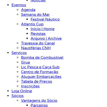
Notícias
Eventos
Agenda
Semana do Mar
Festival Náutico
Atlantis Cup
Início | Home
Revistas
Arquivo | Archive
Travessia do Canal
Nautiférias CNH
Serviços
Bomba de Combustível
Grua
Lic Pesca e Caça Sub
Centro de Formação
Aluguer Embarcações
Tabela de Preços
Inscrições
Loja Online
Sócios
Vantagens do Sócio
Parceiros