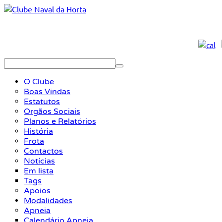
O Clube
Boas Vindas
Estatutos
Orgãos Sociais
Planos e Relatórios
História
Frota
Contactos
Notícias
Em lista
Tags
Apoios
Modalidades
Apneia
Calendário Apneia