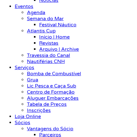
Notícias
Eventos
Agenda
Semana do Mar
Festival Náutico
Atlantis Cup
Início | Home
Revistas
Arquivo | Archive
Travessia do Canal
Nautiférias CNH
Serviços
Bomba de Combustível
Grua
Lic Pesca e Caça Sub
Centro de Formação
Aluguer Embarcações
Tabela de Preços
Inscrições
Loja Online
Sócios
Vantagens do Sócio
Parceiros