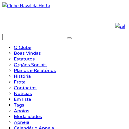
O Clube
Boas Vindas
Estatutos
Orgãos Sociais
Planos e Relatórios
História
Frota
Contactos
Notícias
Em lista
Tags
Apoios
Modalidades
Apneia
Calendário Apneia