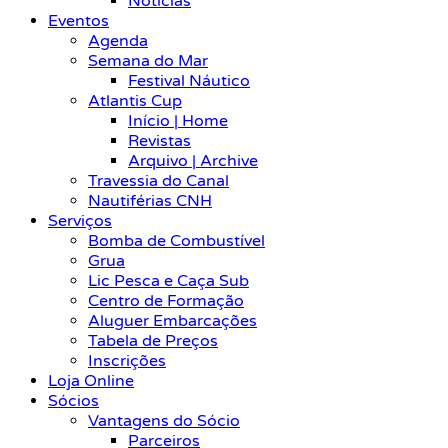
Notícias
Eventos
Agenda
Semana do Mar
Festival Náutico
Atlantis Cup
Início | Home
Revistas
Arquivo | Archive
Travessia do Canal
Nautiférias CNH
Serviços
Bomba de Combustível
Grua
Lic Pesca e Caça Sub
Centro de Formação
Aluguer Embarcações
Tabela de Preços
Inscrições
Loja Online
Sócios
Vantagens do Sócio
Parceiros