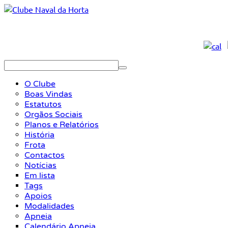
O Clube
Boas Vindas
Estatutos
Orgãos Sociais
Planos e Relatórios
História
Frota
Contactos
Notícias
Em lista
Tags
Apoios
Modalidades
Apneia
Calendário Apneia