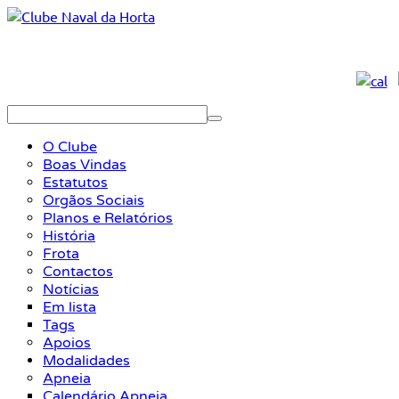
O Clube
Boas Vindas
Estatutos
Orgãos Sociais
Planos e Relatórios
História
Frota
Contactos
Notícias
Em lista
Tags
Apoios
Modalidades
Apneia
Calendário Apneia