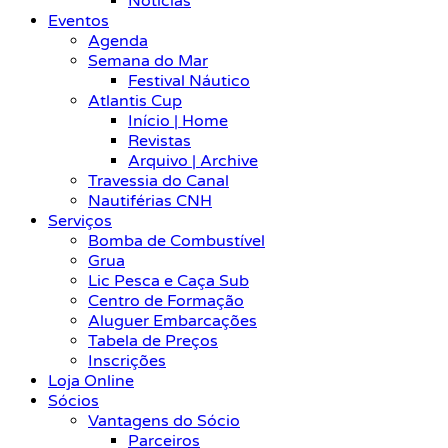
Notícias
Eventos
Agenda
Semana do Mar
Festival Náutico
Atlantis Cup
Início | Home
Revistas
Arquivo | Archive
Travessia do Canal
Nautiférias CNH
Serviços
Bomba de Combustível
Grua
Lic Pesca e Caça Sub
Centro de Formação
Aluguer Embarcações
Tabela de Preços
Inscrições
Loja Online
Sócios
Vantagens do Sócio
Parceiros