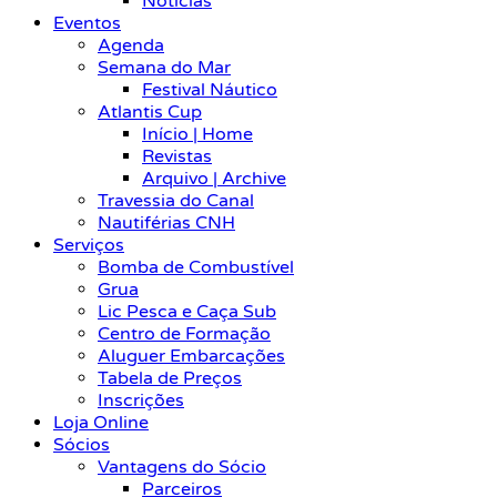
Notícias
Eventos
Agenda
Semana do Mar
Festival Náutico
Atlantis Cup
Início | Home
Revistas
Arquivo | Archive
Travessia do Canal
Nautiférias CNH
Serviços
Bomba de Combustível
Grua
Lic Pesca e Caça Sub
Centro de Formação
Aluguer Embarcações
Tabela de Preços
Inscrições
Loja Online
Sócios
Vantagens do Sócio
Parceiros