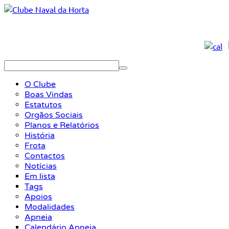
O Clube
Boas Vindas
Estatutos
Orgãos Sociais
Planos e Relatórios
História
Frota
Contactos
Notícias
Em lista
Tags
Apoios
Modalidades
Apneia
Calendário Apneia